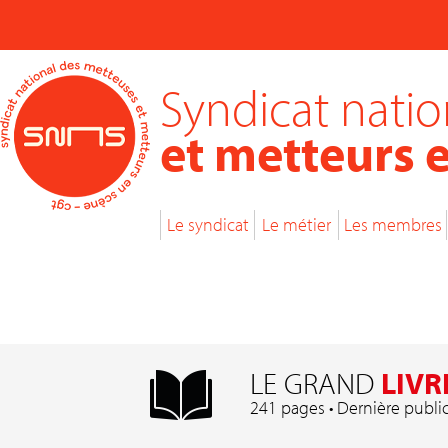
Syndicat nati
et metteurs 
Le syndicat
Le métier
Les membres
LE GRAND
LIVR
241 pages • Dernière publi