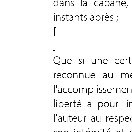
dans la cabane,
instants après ;
[
]
Que si une cert
reconnue au me
l'accomplissemen
liberté a pour l
l'auteur au resp
son intégrité et 