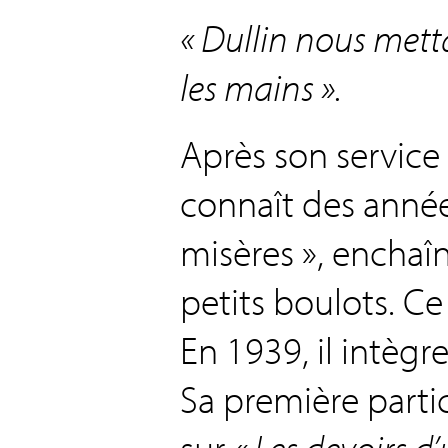
« Dullin nous metta
les mains ».
Après son service m
connaît des année
misères », encha
petits boulots. Ce 
En 1939, il intègr
Sa première parti
sur
« Les devoirs d