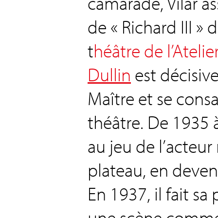
camarade, Vilar as
de « Richard III » 
t
héâtre de l’Atelie
Dullin
est décisive
Maître et se con
théâtre. De 1935 à 
au jeu de l’acteur 
plateau, en deven
En 1937, il fait s
une scène comme 