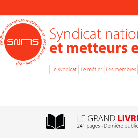
Syndicat nati
et metteurs 
Le syndicat
Le métier
Les membres
LE GRAND
LIVR
241 pages • Dernière publi