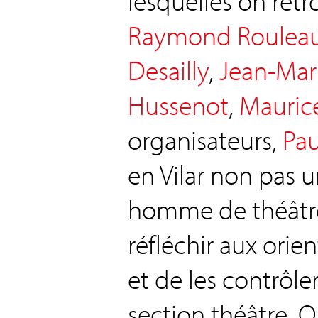
lesquelles on retr
Raymond Roulea
Desailly
,
Jean-Mar
Hussenot
,
Mauric
organisateurs,
Pa
en Vilar non pas 
homme de théâtre
réfléchir aux orie
et de les contrôler
section théâtre. O