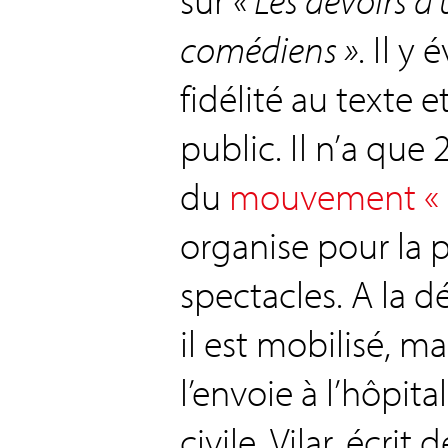
comédiens »
. Il y
fidélité au texte 
public. Il n’a que
du
mouvement « Pa
organise pour la p
spectacles. A la d
il est mobilisé, m
l’envoie à l’hôpital
civile, Vilar, écrit