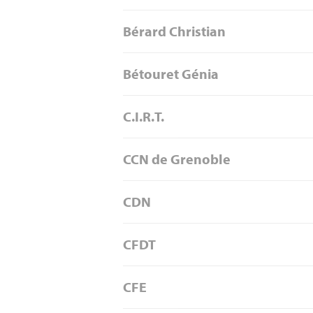
Bérard Christian
Bétouret Génia
C.I.R.T.
CCN de Grenoble
CDN
CFDT
CFE