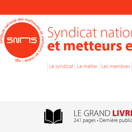
Syndicat nati
et metteurs 
Le syndicat
Le métier
Les membres
LE GRAND
LIVR
241 pages • Dernière publi